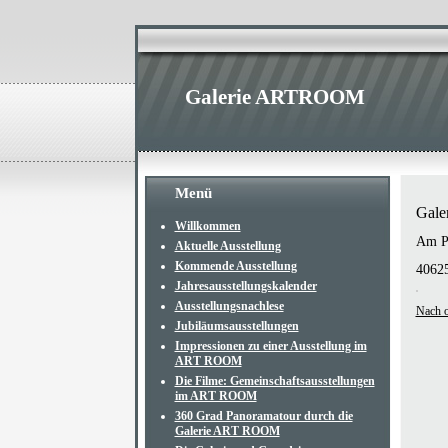
Galerie ARTROOM
Menü
Gal
Willkommen
Am P
Aktuelle Ausstellung
Kommende Ausstellung
40625
Jahresausstellungskalender
Ausstellungsnachlese
Nach 
Jubiläumsausstellungen
Impressionen zu einer Ausstellung im
ART ROOM
Die Filme: Gemeinschaftsausstellungen
im ART ROOM
360 Grad Panoramatour durch die
Galerie ART ROOM