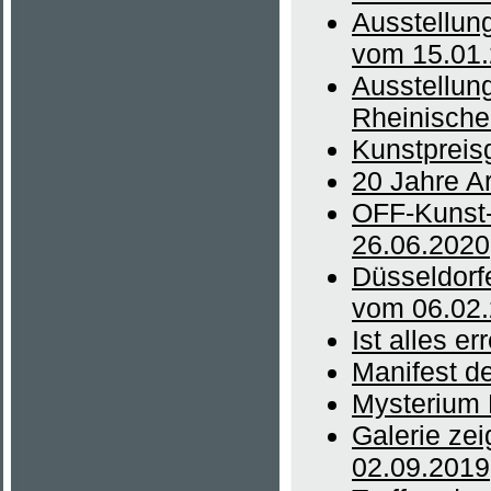
Ausstellung
vom 15.01
Ausstellun
Rheinische
Kunstpreis
20 Jahre A
OFF-Kunst-
26.06.2020
Düsseldorfe
vom 06.02
Ist alles e
Manifest d
Mysterium 
Galerie ze
02.09.2019