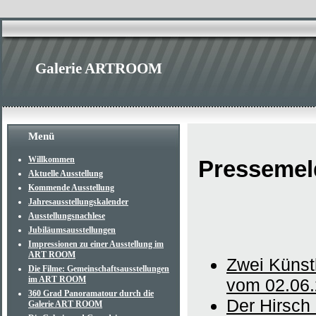
Galerie ARTROOM
Menü
Willkommen
Pressemel
Aktuelle Ausstellung
Kommende Ausstellung
Jahresausstellungskalender
Ausstellungsnachlese
Jubiläumsausstellungen
Impressionen zu einer Ausstellung im
ART ROOM
Zwei Künst
Die Filme: Gemeinschaftsausstellungen
im ART ROOM
vom 02.06
360 Grad Panoramatour durch die
Der Hirsch
Galerie ART ROOM