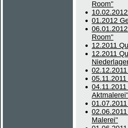
Room"
10.02.2012
01.2012 Ge
06.01.2012
Room"
12.2011 Qu
12.2011 Qu
Niederlage
02.12.2011
05.11.2011
04.11.2011 
Aktmalerei
01.07.2011 
02.06.2011
Malerei"