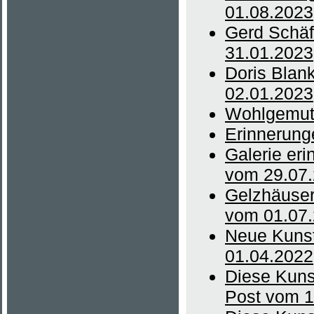
01.08.2023
Gerd Schäff
31.01.2023
Doris Blank
02.01.2023
Wohlgemuth
Erinnerung
Galerie eri
vom 29.07
Gelzhäuser
vom 01.07
Neue Kunst
01.04.2022
Diese Kunst
Post vom 1