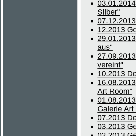
03.01.2014 
Silber"
07.12.2013
12.2013 Ge
29.01.2013 
aus"
27.09.2013
vereint"
10.2013 De
16.08.2013
Art Room"
01.08.2013 
Galerie Ar
07.2013 De
03.2013 Ge
02.2013 Ge