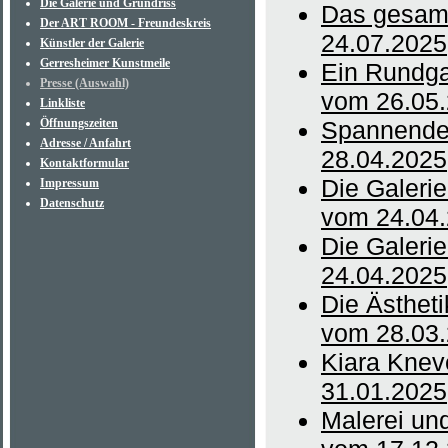
Die Galerie und Grundriss
Das gesamt
Der ART ROOM - Freundeskreis
24.07.2025
Künstler der Galerie
Gerresheimer Kunstmeile
Ein Rundga
Presse (Auswahl)
vom 26.05
Linkliste
Öffnungszeiten
Spannende 
Adresse / Anfahrt
28.04.2025
Kontaktformular
Die Galerie
Impressum
Datenschutz
vom 24.04
Die Galerie
24.04.2025
Die Ästheti
vom 28.03
Kiara Kneve
31.01.2025
Malerei und