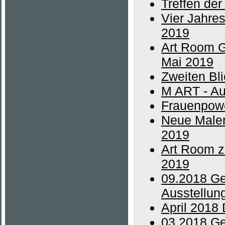
Treffen de
Vier Jahres
2019
Art Room Ga
Mai 2019
Zweiten Bl
M ART - Au
Frauenpowe
Neue Maler
2019
Art Room z
2019
09.2018 Ge
Ausstellun
April 2018
03.2018 Ge