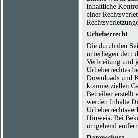
inhaltliche Kontr
einer Rechtsverl
Rechtsverletzung
Urheberrecht
Die durch den Sei
unterliegen dem d
Verbreitung und 
Urheberrechtes be
Downloads und Kop
kommerziellen Geb
Betreiber erstell
werden Inhalte Dri
Urheberrechtsver
Hinweis. Bei Bek
umgehend entfern
Datenschutz