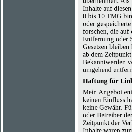
übernehmen. Als 
Inhalte auf diese
8 bis 10 TMG bin i
oder gespeichert
forschen, die auf
Entfernung oder 
Gesetzen bleiben 
ab dem Zeitpunkt 
Bekanntwerden vo
umgehend entfern
Haftung für Lin
Mein Angebot enth
keinen Einfluss h
keine Gewähr. Für 
oder Betreiber de
Zeitpunkt der Ver
Inhalte waren zum