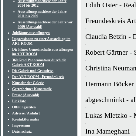
Ausstellungsnachlese der Jahre
Edith Oster - Real
2014 bis 2012
Ausstellungsnachlese der Jahre
2011 bis 2009
Freundeskreis Ar
Ausstellungsnachlese der Jahre vor
2009 (Auswahl)
Jubiläumsausstellungen
Claudia Betzin - 
Impressionen zu einer Ausstellung im
ART ROOM
Die Filme: Gemeinschaftsausstellungen
Robert Gärtner -
im ART ROOM
360 Grad Panoramatour durch die
Galerie ART ROOM
Christina Neumann
Die Galerie und Grundriss
Der ART ROOM - Freundeskreis
Hermann Böcker -
Künstler der Galerie
Gerresheimer Kunstmeile
Presse (Auswahl)
abgeschminkt - al
Linkliste
Öffnungszeiten
Adresse / Anfahrt
Lukas Mletzko - M
Kontaktformular
Impressum
Ina Mameghani - 
Datenschutz