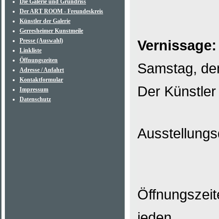
Die Galerie und Grundriss
Der ART ROOM - Freundeskreis
Künstler der Galerie
Gerresheimer Kunstmeile
Presse (Auswahl)
Vernissage:
Linkliste
Öffnungszeiten
Samstag, den
Adresse / Anfahrt
Kontaktformular
Der Künstler
Impressum
Datenschutz
Ausstellungs
Öffnungszeit
jeden