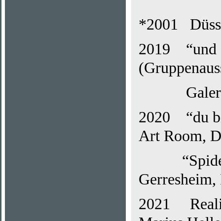
*2001 Düss
2019 “und d
(Gruppenauss
Galerie pl
2020 “du bis
Art Room, D
“Spiderman
Gerresheim,
2021 Realisi