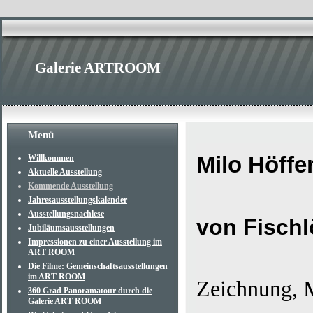
Galerie ARTROOM
Menü
Milo Höffe
Willkommen
Aktuelle Ausstellung
Kommende Ausstellung
Jahresausstellungskalender
Ausstellungsnachlese
von Fisch
Jubiläumsausstellungen
Impressionen zu einer Ausstellung im
ART ROOM
Die Filme: Gemeinschaftsausstellungen
im ART ROOM
Zeichnung, 
360 Grad Panoramatour durch die
Galerie ART ROOM