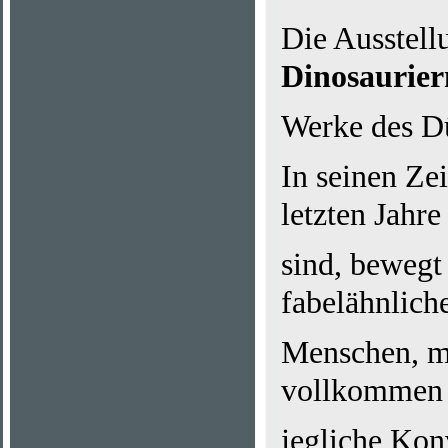
Die Ausstell
Dinosaurie
Werke des Dü
In seinen Ze
letzten Jahre
sind, bewegt 
fabelähnlich
Menschen, me
vollkommen 
jegliche Kon